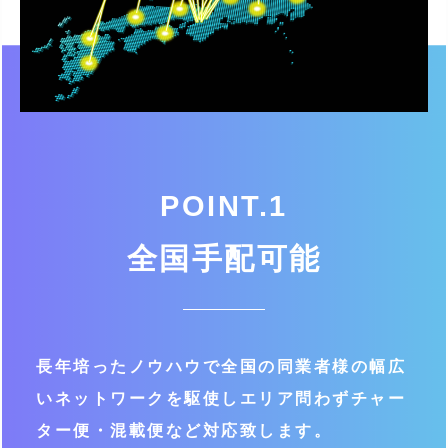
POINT.1
全国手配可能
長年培ったノウハウで全国の同業者様の
幅広
いネットワークを駆使しエリア問わず
チャー
ター便・混載便など対応致します。