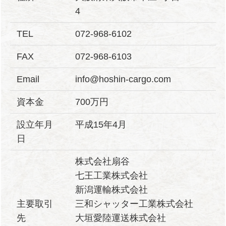
4
TEL
072-968-6102
FAX
072-968-6103
Email
info@hoshin-cargo.com
資本金
700万円
設立年月
平成15年4月
日
株式会社扇谷
七王工業株式会社
新潟運輸株式会社
主要取引
三和シャッター工業株式会社
先
大垣愛陸運送株式会社